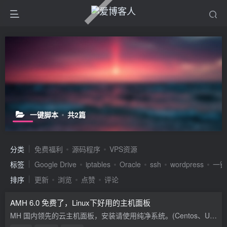
一键脚本
共2篇
分类
免费福利
源码程序
VPS资源
标签
Google Drive
iptables
Oracle
ssh
wordpress
一键
排序
更新
浏览
点赞
评论
AMH 6.0 免费了，Linux下好用的主机面板
MH 国内领先的云主机面板，安装请使用纯净系统。(Centos、Ubuntu、Debian) 使用 root 账号登录 Linux 服务器，执行以下命令安装AMH： wget http://amh.sh/amh.sh && bash amh.sh 官网：...