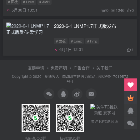
# 面板
# Linux
# AMH
5月30日 13:31
0
1246
0
2020-6-1 LNMP1.7正式版发布
# 面板
# Linux
# lnmp
6月1日 12:01
1
友链申请
免责声明
广告合作
关于我们
Copyright © 2020 ·
爱博客人
· 由
Zibll主题
强力驱动.
湘ICP备17019572
号-1
关注TG推送频道
扫码加QQ群
扫码加QQ群