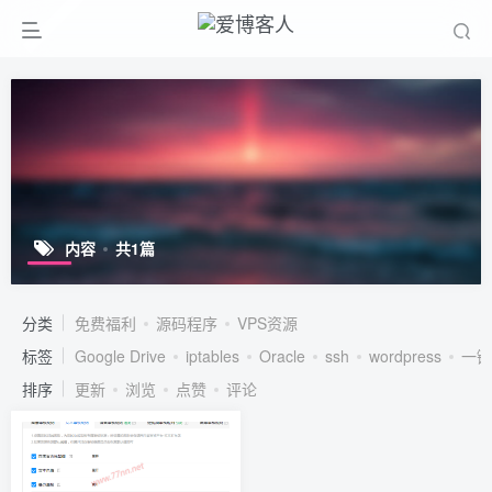
内容
共1篇
分类
免费福利
源码程序
VPS资源
标签
Google Drive
iptables
Oracle
ssh
wordpress
一键
排序
更新
浏览
点赞
评论