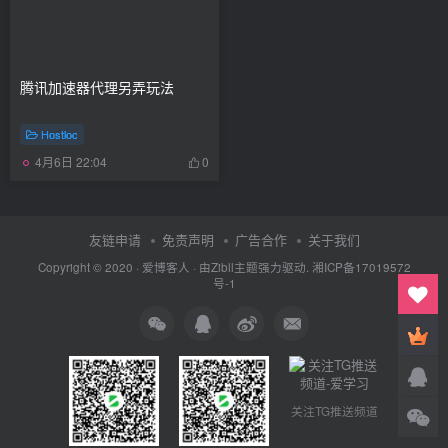
腾讯加速器代理另弄玩法
Hostloc
4月6日 22:04
0
友链申请
免责声明
广告合作
关于我们
Copyright © 2020 ·
爱博客人
· 由
Zibll主题
强力驱动.
湘ICP备17019572
号-1
关注TG推送频道