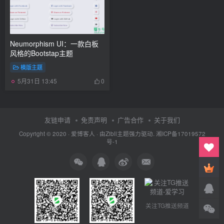
Neumorphism UI：一款白板
风格的Bootstap主题
模版主题
5月31日 13:45
0
友链申请
免责声明
广告合作
关于我们
Copyright © 2020 ·
爱博客人
· 由
Zibll主题
强力驱动.
湘ICP备17019572
号-1
关注TG推送频道