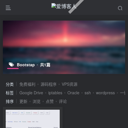
Bootstap
共1篇
分类
免费福利
源码程序
VPS资源
标签
Google Drive
iptables
Oracle
ssh
wordpress
一键
排序
更新
浏览
点赞
评论