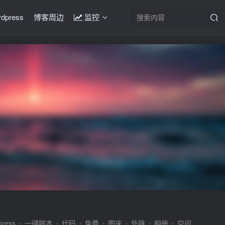
rdpress
博客周边
监控
press
一键脚本
代码
免费
图床
外链
相册
空间