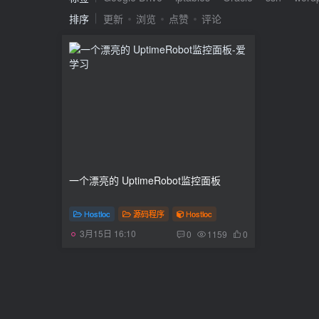
排序
更新
浏览
点赞
评论
一个漂亮的 UptimeRobot监控面板
Hostloc
源码程序
Hostloc
3月15日 16:10
0
1159
0