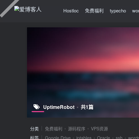
Hostloc
免费福利
typecho
wo
UptimeRobot
共1篇
分类
免费福利
源码程序
VPS资源
标签
Google Drive
iptables
Oracle
ssh
word