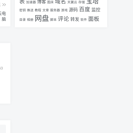
宝塔
表
域名
博客
加速器
图床
天翼云
存储
篇
百度
源码
监控
密钥
推送
教程
文章
服务器
游戏
云电
网盘
评论
面板
脑
转发
目录
相册
脚本
软件
63