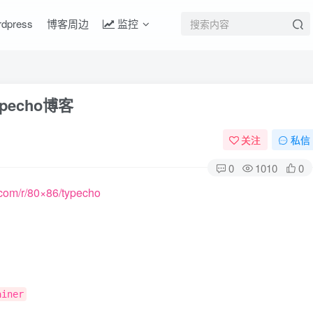
rdpress
博客周边
监控
echo博客
关注
私信
0
1010
0
.com/r/80×86/typecho
ainer