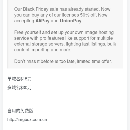
Our Black Friday sale has already started. Now
you can buy any of our licenses 50% off. Now
accepting
AliPay
and
UnionPay
.
Free yourself and set up your own image hosting
service with pro features like support for multiple
external storage servers, lighting fast listings, bulk
content importing and more.
Don’t miss it before is too late, limited time offer.
单域名$15刀
多域名$30刀
自用的免费版
http://imgbox.com.cn