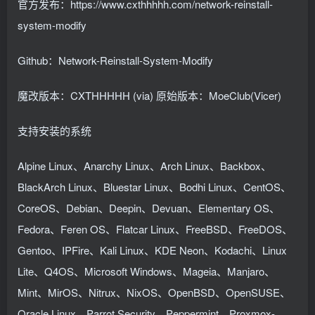
官方发布：https://www.cxthhhhh.com/network-reinstall-
system-modify
Github：Network-Reinstall-System-Modify
魔改版本：CXTHHHHH (via) 原始版本：MoeClub(Vicer)
支持安装的系统
Alpine Linux、Anarchy Linux、Arch Linux、Backbox、
BlackArch Linux、Bluestar Linux、Bodhi Linux、CentOS、
CoreOS、Debian、Deepin、Devuan、Elementary OS、
Fedora、Feren OS、Flatcar Linux、FreeBSD、FreeDOS、
Gentoo、IPFire、Kali Linux、KDE Neon、Kodachi、Linux
Lite、Q4OS、Microsoft Windows、Mageia、Manjaro、
Mint、MirOS、Nitrux、NixOS、OpenBSD、OpenSUSE、
Oracle Linux、Parrot Security、Peppermint、Proxmox-