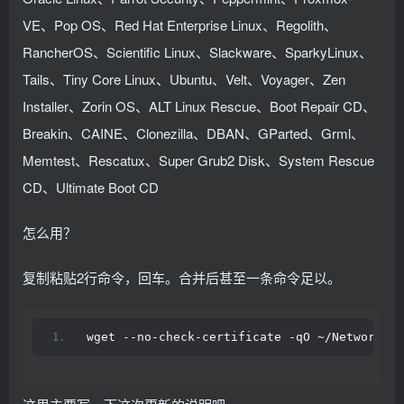
VE、Pop OS、Red Hat Enterprise Linux、Regolith、
RancherOS、Scientific Linux、Slackware、SparkyLinux、
Tails、Tiny Core Linux、Ubuntu、Velt、Voyager、Zen
Installer、Zorin OS、ALT Linux Rescue、Boot Repair CD、
Breakin、CAINE、Clonezilla、DBAN、GParted、Grml、
Memtest、Rescatux、Super Grub2 Disk、System Rescue
CD、Ultimate Boot CD
怎么用？
复制粘贴2行命令，回车。合并后甚至一条命令足以。
wget --no-check-certificate -qO ~/Network-Re