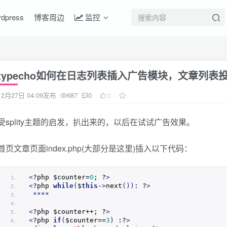
rdpress
博客周边
监控
typecho如何在日志列表插入广告模块，文章列表
12月27日 04:09发布
687
0
0
受splity主题的启发，扒出来的，以后在试试广告效果。
首页文章页面
index.php
(大部分是这里)插入以下代码：
<
?php $counter=
0
; ?
>
<
?php 
while
(
$
this
-
>
next
())
: ?
>
****
<
?php $counter++; ?
>
<
?php 
if
(
$counter==
3
)
 :?
>