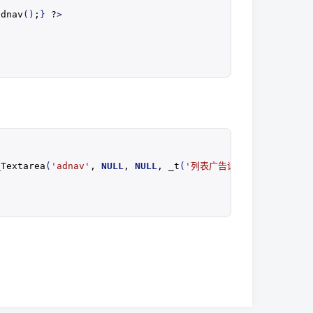
adnav
()
;
}
 ?
>
_Textarea
(
'adnav'
, 
NULL
, 
NULL
, 
_t
(
'列表广告设置（单个）'
)
, 
_