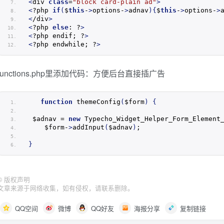
<
div 
class
=
"block card-plain ad"
>
<
?php 
if
(
$
this
-
>
options-
>
adnav
){
$
this
-
>
options-
>
<
/div
>
<
?php 
else
: ?
>
<
?php endif; ?
>
<
?php endwhile; ?
>
functions.php
里添加代码：方便后台直接插广告
function
themeConfig
(
$form
)
{
 $adnav = 
new
Typecho_Widget_Helper_Form_Element
    $form-
>
addInput
(
$adnav
)
;
}
©
版权声明
文章来源于网络收集，如有侵权，请联系删除。
QQ空间
微博
QQ好友
海报分享
复制链接