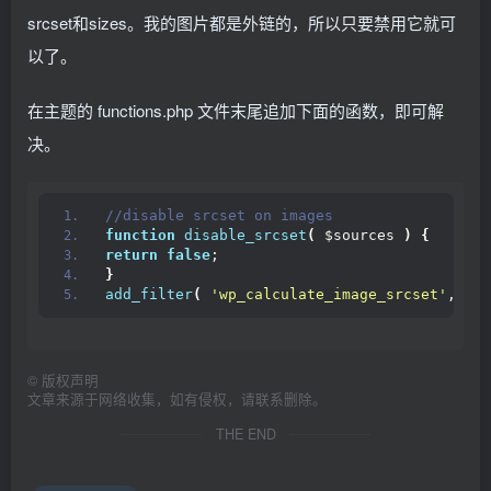
srcset和sizes。我的图片都是外链的，所以只要禁用它就可
以了。
在主题的 functions.php 文件末尾追加下面的函数，即可解
决。
//disable srcset on images
function
disable_srcset
(
 $sources 
)
{
return
false
;
}
add_filter
(
'wp_calculate_image_srcset'
, 
'di
©
版权声明
文章来源于网络收集，如有侵权，请联系删除。
THE END