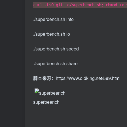
curl -LsO git.io/superbench.sh; chmod +x 
./superbench.sh info
./superbench.sh io
./superbench.sh speed
./superbench.sh share
脚本来源：https://www.oldking.net/599.html
superbeanch