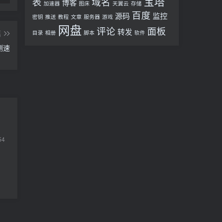
宝塔
表
域名
博客
加速器
图床
天翼云
存储
百度
源码
监控
密钥
推送
教程
文章
服务器
游戏
网盘
评论
面板
转发
篇
目录
相册
脚本
软件
t测速
54