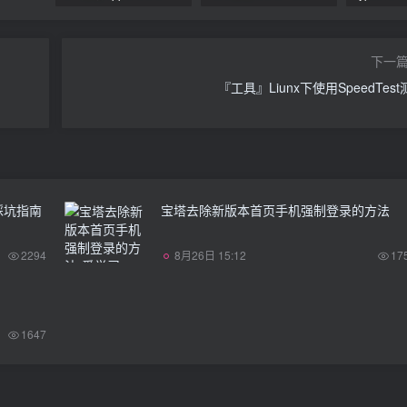
下一
。
『工具』Liunx下使用SpeedTes
ly踩坑指南
宝塔去除新版本首页手机强制登录的方法
2294
8月26日 15:12
17
1647