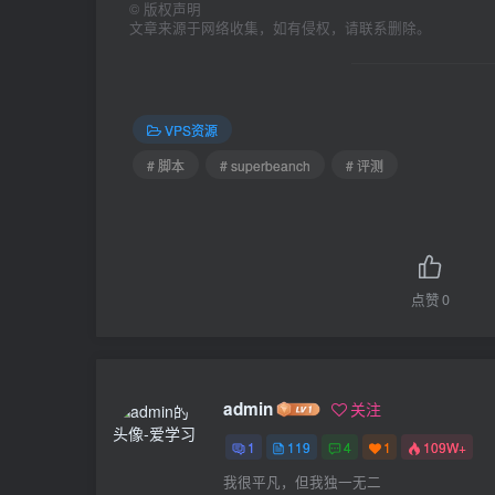
©
版权声明
文章来源于网络收集，如有侵权，请联系删除。
VPS资源
# 脚本
# superbeanch
# 评测
点赞
0
admin
关注
1
119
4
1
109W+
我很平凡，但我独一无二