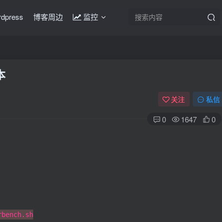
rdpress
博客周边
监控
本
关注
私信
0
1647
0
rbench.sh